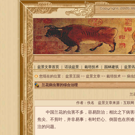
|
盆景文章首页
|
话说盆景
|
栽培技术
|
园林建筑
|
盆景讯
您现在的位置：
盆景王国
>>
盆景文章
>>
栽培技术
>>
病虫
兰花病虫害的综合治理
兰
作者：佚名 盆景文章来源：
互联网
中国兰花的虫害不多，容易防治；相比之下病害种
焦尖、不剪叶，并非易事；有时烂心、倒苗也在所难
注的问题。