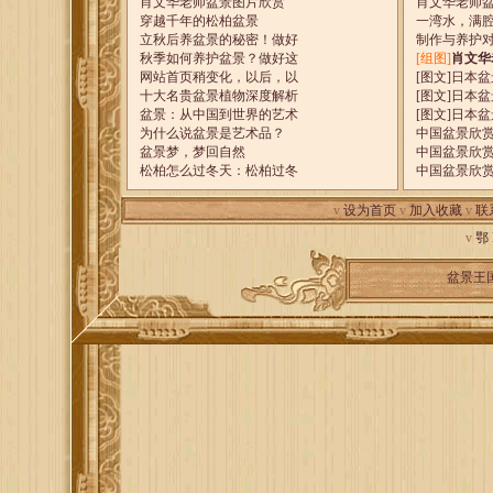
肖文华老师盆景图片欣赏
肖文华老师
穿越千年的松柏盆景
一湾水，满
立秋后养盆景的秘密！做好
制作与养护
秋季如何养护盆景？做好这
[组图]
肖文华
网站首页稍变化，以后，以
[图文]
日本盆
十大名贵盆景植物深度解析
[图文]
日本盆
盆景：从中国到世界的艺术
[图文]
日本盆
为什么说盆景是艺术品？
中国盆景欣
盆景梦，梦回自然
中国盆景欣
松柏怎么过冬天：松柏过冬
中国盆景欣
v
设为首页
v
加入收藏
v
联
v
鄂
盆景王