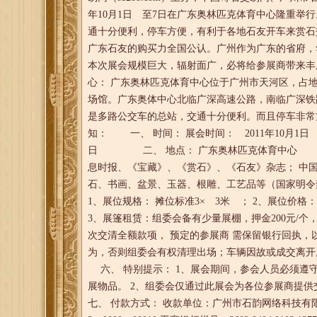
年10月1日 至7日在广东奥林匹克体育中心隆重举
通十分便利，停车方便，有利于各地石友开车来赏石
广东石友的购买力全国公认。广州作为广东的省府，
本次展会规模巨大，辐射面广，必将给参展
心： 广东奥林匹克体育中心位于广州市天河区，占
场馆。广东奥体中心北临广深高速公路，南临广深铁
是多路公交车的总站，交通十分便利。而且停车
知： 一、 时间： 展会时间： 2011年10月1日 —7
日 二、 地点： 广东奥林匹克体育中心 三、
息时报、《宝藏》、《赏石》、《石友》杂志； 中
石、书画、盆景、玉器、根雕、工艺品等（国家明
1、展位规格： 摊位标准3× 3米 ； 2、展位价格： 
3、展篷租赁：组委会备有少量展棚，押金200元/个
次交清全额款项， 预定的参展商 需保留银行回执，
为，否则组委会有权清理出场；车辆因故或成交
六、 特别提示： 1、展会期间，参会人员必须遵
展物品。 2、组委会仅通过此展会为各位参展商
七、 付款方式： 收款单位：广州市石韵网络科技有限