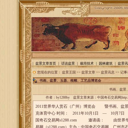
|
盆景文章首页
|
话说盆景
|
栽培技术
|
园林建筑
|
盆景讯
您现在的位置：
盆景王国
>>
盆景文章
>>
盆景讯息
>>
记事
书画、盆景、玉器、根雕、工艺品博览会
书画、盆景
作者：
by1288by
盆景文章来源：
中国奇石交易网|http://
2011世界华人赏石（广州）博览会 暨书画
克体育中心 时间： 2011年10月1日 — 10月
国奇石交易网s1288.com 邀请函： 由世
易网（s1288.com）主办；中国奇石交易网、广州市