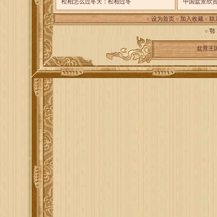
松柏怎么过冬天：松柏过冬
中国盆景欣
v
设为首页
v
加入收藏
v
联
v
鄂
盆景王