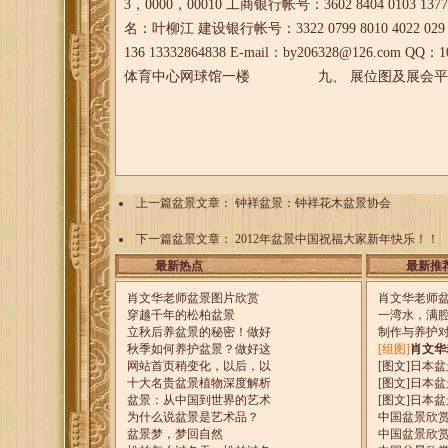
3，0000，00010 工商银行帐号：3602 8404 0103 137
名：叶柳江 建设银行帐号：3322 0799 8010 40
136 13332864838 E-mail：by206328@126
体育中心网球馆一楼 九、 展位图及展会平面图请登陆：http
上一篇盆景文章：
钟祥盆景：钟祥花木盆景协会
下一篇盆景文章：
2012年盆景中国祝福大家新年快乐！！
最新热点
最新推
肖文华老师盆景图片欣赏
肖文华老师
穿越千年的松柏盆景
一湾水，满
立秋后养盆景的秘密！做好
制作与养护
秋季如何养护盆景？做好这
[组图]
肖文华
网站首页稍变化，以后，以
[图文]
日本盆
十大名贵盆景植物深度解析
[图文]
日本盆
盆景：从中国到世界的艺术
[图文]
日本盆
为什么说盆景是艺术品？
中国盆景欣
盆景梦，梦回自然
中国盆景欣