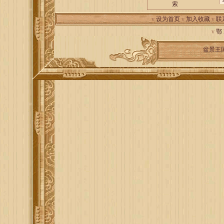
索
v
设为首页
v
加入收藏
v
联
v
鄂
盆景王