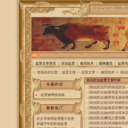
|
盆景文章首页
|
话说盆景
|
栽培技术
|
园林建筑
|
盆景讯
您现在的位置：
盆景王国
>>
盆景文章
>>
栽培技术
>>
病虫
病虫防治盆景文章列表
专 题 栏 目
[
病虫防治
]
芍药病虫防治
[
病虫防治
]
贴梗海棠毛毡
盆景缘网络投稿
[
病虫防治
]
紫荆觉见病虫
[
病虫防治
]
桂花叶枯病的
[
病虫防治
]
盆栽花卉黄叶
最 新 热 门
[
病虫防治
]
如何防治草本
[
病虫防治
]
樱花主要害螨
肖文华老师盆景图片欣赏
[
病虫防治
]
杜鹃浇施有机
穿越千年的松柏盆景