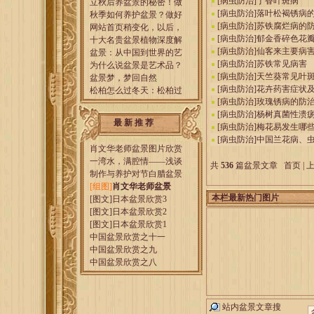
[
病虫防治
]
丁香叶斑病
立秋后养盆景的秘密！做
[
病虫防治
]
落叶松褐锈病
秋季如何养护盆景？做好
[
病虫防治
]
苏铁腐烂病的
网站首页稍变化，以后，
[
病虫防治
]
郁金香碎色花
十大名贵盆景植物深度解
[
病虫防治
]
仙客来主要病
盆景：从中国到世界的艺
[
病虫防治
]
苏铁常见病害
为什么说盆景是艺术品？
[
病虫防治
]
天竺葵常见叶
盆景梦，梦回自然
[
病虫防治
]
花卉药害症状
松柏怎么过冬天：松柏过
[
病虫防治
]
玫瑰锈病的防
[
病虫防治
]
杨树真菌性溃
最 新 推 荐
[
病虫防治
]
梅花易发生哪
[
病虫防治
]
中国兰花病、
肖文华老师盆景图片欣赏
一湾水，满腔情——浅谈
共
536
篇盆景文章
首页
|
制作与养护对节白腊盆景
[组图]
肖文华老师盆景
本栏最新热门图片
[图文]
日本盆景欣赏3
[图文]
日本盆景欣赏2
[图文]
日本盆景欣赏1
中国盆景欣赏之十一
中国盆景欣赏之九
中国盆景欣赏之八
站内盆景文章搜