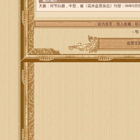
图片简介：
天籁：对节白腊，中型，被《花木盆景杂志》刊登：06年9月B
v
设为首页
v
加入收藏
v
联
v
鄂
盆景王